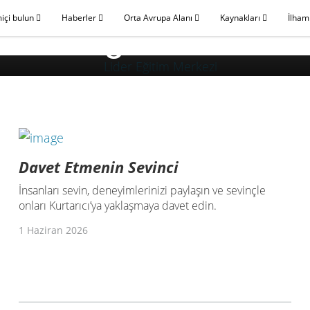
miçi bulun
Haberler
Orta Avrupa Alanı
Kaynakları
İlham
Lider Eğitim Merkez
Davet Etmenin Sevinci
İnsanları sevin, deneyimlerinizi paylaşın ve sevinçle
onları Kurtarıcı’ya yaklaşmaya davet edin.
1 Haziran 2026