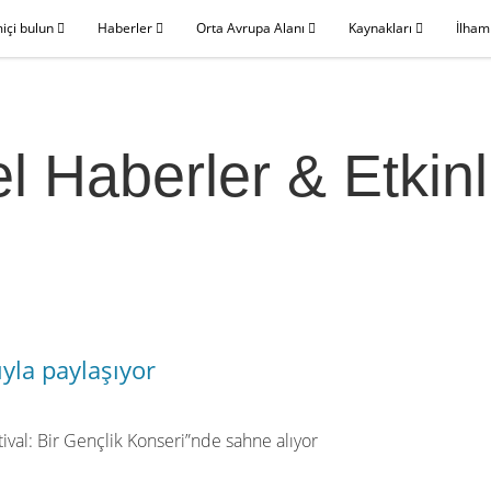
miçi bulun
Haberler
Orta Avrupa Alanı
Kaynakları
İlham
l Haberler & Etkinl
ıyla paylaşıyor
tival: Bir Gençlik Konseri”nde sahne alıyor